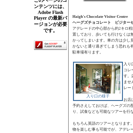
このページのコ
ンテンツには、
Adobe Flash
Haigh's Chocolate Visitor Centre
Player の最新バ
ヘーグズチョコレート ビジター
ージョンが必要
アデレードの中心部から約2キロ程南の Gr
です。
置しており、歩いても行けなくは
かってしまいます。車の方は少し
かないと通り過ぎてしまう恐れも
駐車場有ります。
入り
コレ
す。
ませ
レー
入り口の様子
お店
予約さえしておけば、ヘーグズの
り、試食なども可能なツアーを行
もちろん英語のツアーとなります
物を楽しむ事も可能でが、アデレ