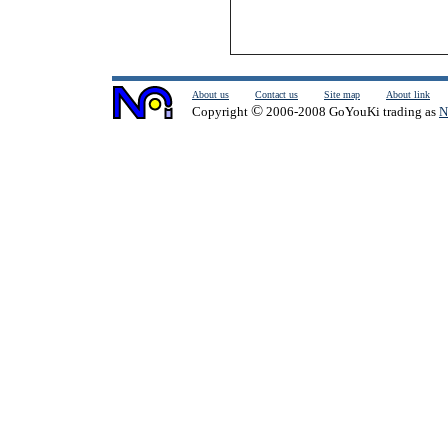
About us
Contact us
Site map
About link
©
Copyright
2006-2008 GoYouKi trading as
N