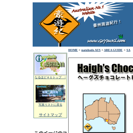
HOME
>
naruhodo AUS
>
AREA GUIDE
>
SA
なるほどＡＵトップ ↑
写真リストに戻る
サイトマップ