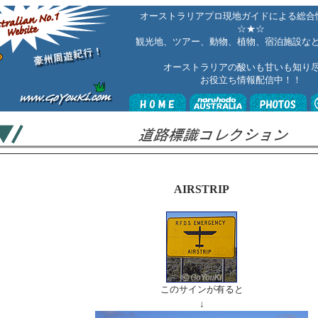
オーストラリアプロ現地ガイドによる総合
☆
★☆
観光地、ツアー、動物、植物、宿泊施設な
オーストラリアの酸いも甘いも知り
お役立ち
情報配信中！！
AIRSTRIP
このサインが有ると
↓