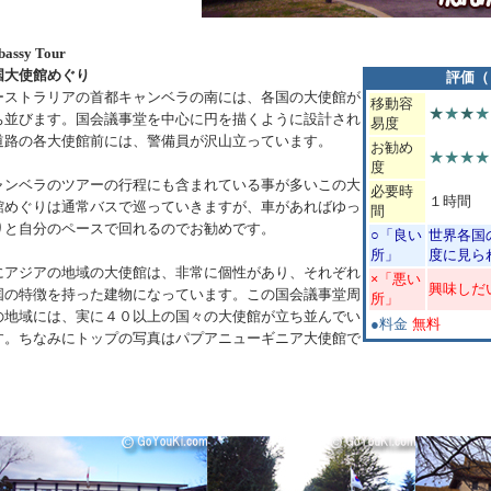
assy Tour
国大使館めぐり
評価（
ーストラリアの首都キャンベラの南には、各国の大使館が
移動容
★
★
★
★
ち並びます。国会議事堂を中心に円を描くように設計され
易度
道路の各大使館前には、警備員が沢山立っています。
お勧め
★★★★
度
ャンベラのツアーの行程にも含まれている事が多いこの大
必要時
１時間
館めぐりは通常バスで巡っていきますが、車があればゆっ
間
りと自分のペースで回れるのでお勧めです。
○
「良い
世界各国
所」
度に見ら
にアジアの地域の大使館は、非常に個性があり、それぞれ
×
「悪い
興味しだ
国の特徴を持った建物になっています。この国会議事堂周
所」
の地域には、実に４０以上の国々の大使館が立ち並んでい
●料金
無料
す。ちなみにトップの写真はパプアニューギニア大使館で
。