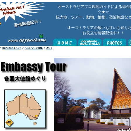
オーストラリアプロ現地ガイドによる総合
☆
★☆
観光地、ツアー、動物、植物、宿泊施設な
オーストラリアの酸いも甘いも知り
お役立ち
情報配信中！！
>
naruhodo AUS
>
AREA GUIDE
>
ACT