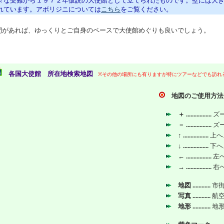
々な受難から１９７２年仮説の大使館として立てられたものです。壁には大きく「
れています。アボリジニについては
こちら
をご覧ください。
間があれば、ゆっくりとご自身のペースで大使館めぐりも良いでしょう。
各国大使館 所在地検索地図
※その他の場所にも有りますが特にツアーなどでも訪れ
。
地図のご使用方法
＋ .................
ズ
－ .................
ズ
↑ .................
上へ
↓ .................
下へ
← .................
左
→ .................
右
地図 ............
市
写真 ............
航
地形 ............
地