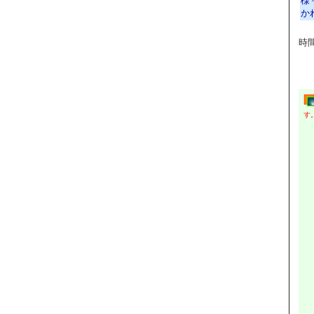
様
か
時
す