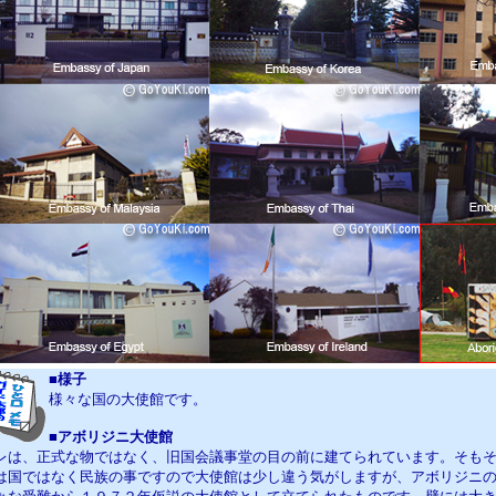
■様子
様々な国の大使館です。
■
アボリジニ大使館
レは、正式な物ではなく、旧国会議事堂の目の前に建てられています。そも
は国ではなく民族の事ですので大使館は少し違う気がしますが、アボリジニ