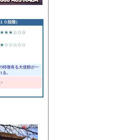
１０段階）
★
★★
☆☆
☆
★
☆☆☆☆☆
の特徴有る大使館が一
れる。
い