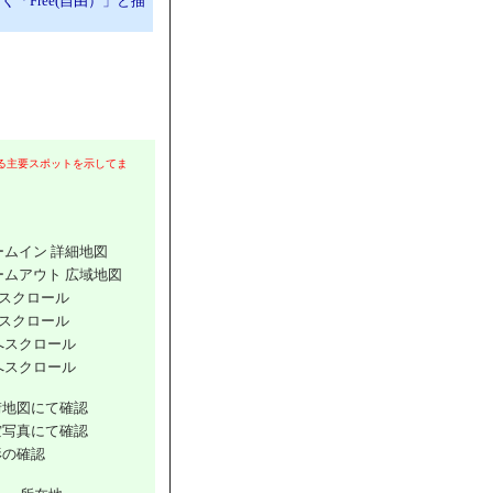
Free(自由）」と描
る主要スポットを示してま
ームイン 詳細地図
ームアウト 広域地図
スクロール
スクロール
へスクロール
へスクロール
街地図にて確認
空写真にて確認
形の確認