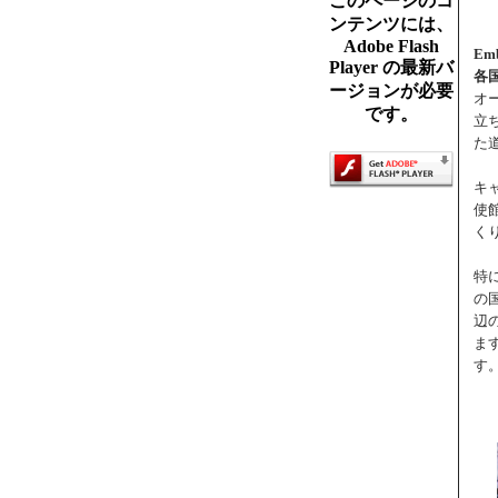
このページのコ
ンテンツには、
Adobe Flash
Emb
Player の最新バ
各
ージョンが必要
オ
です。
立
た
キ
使
く
特
の
辺
ま
す